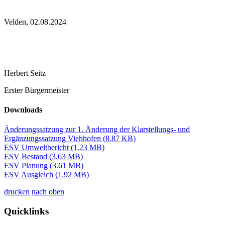
Velden, 02.08.2024
Herbert Seitz
Erster Bürgermeister
Downloads
Änderungssatzung zur 1. Änderung der Klarstellungs- und
Ergänzungssatzung Viehhofen
(8.87 KB)
ESV Umweltbericht
(1.23 MB)
ESV Bestand
(3.63 MB)
ESV Planung
(3.61 MB)
ESV Ausgleich
(1.92 MB)
drucken
nach oben
Quicklinks