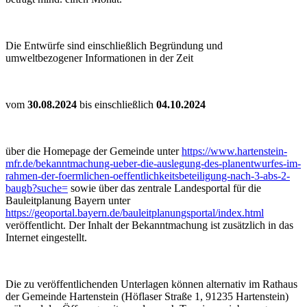
Die Entwürfe sind einschließlich Begründung und
umweltbezogener Informationen in der Zeit
vom
30.08.2024
bis einschließlich
04.10.202
4
über die Homepage der Gemeinde unter
https://www.hartenstein-
mfr.de/bekanntmachung-ueber-die-auslegung-des-planentwurfes-im-
rahmen-der-foermlichen-oeffentlichkeitsbeteiligung-nach-3-abs-2-
baugb?suche=
sowie über das zentrale Landesportal für die
Bauleitplanung Bayern unter
https://geoportal.bayern.de/bauleitplanungsportal/index.html
veröffentlicht. Der Inhalt der Bekanntmachung ist zusätzlich in das
Internet eingestellt.
Die zu veröffentlichenden Unterlagen können alternativ im Rathaus
der Gemeinde Hartenstein (Höflaser Straße 1, 91235 Hartenstein)