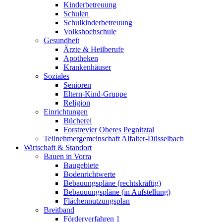
Kinderbetreuung
Schulen
Schulkinderbetreuung
Volkshochschule
Gesundheit
Ärzte & Heilberufe
Apotheken
Krankenhäuser
Soziales
Senioren
Eltern-Kind-Gruppe
Religion
Einrichtungen
Bücherei
Forstrevier Oberes Pegnitztal
Teilnehmergemeinschaft Alfalter-Düsselbach
Wirtschaft & Standort
Bauen in Vorra
Baugebiete
Bodenrichtwerte
Bebauungspläne (rechtskräftig)
Bebauuungspläne (in Aufstellung)
Flächennutzungsplan
Breitband
Förderverfahren 1