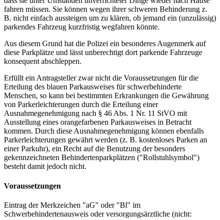
dass sie unter Umständen unverrichteter Dinge wieder nach Hause
fahren müssen. Sie können wegen ihrer schweren Behinderung z.
B. nicht einfach aussteigen um zu klären, ob jemand ein (unzulässig)
parkendes Fahrzeug kurzfristig wegfahren könnte.
Aus diesem Grund hat die Polizei ein besonderes Augenmerk auf
diese Parkplätze und lässt unberechtigt dort parkende Fahrzeuge
konsequent abschleppen.
Erfüllt ein Antragsteller zwar nicht die Voraussetzungen für die
Erteilung des blauen Parkausweises für schwerbehinderte
Menschen, so kann bei bestimmten Erkrankungen die Gewährung
von Parkerleichterungen durch die Erteilung einer
Ausnahmegenehmigung nach § 46 Abs. 1 Nr. 11 StVO mit
Ausstellung eines orangefarbenen Parkausweises in Betracht
kommen. Durch diese Ausnahmegenehmigung können ebenfalls
Parkerleichterungen gewährt werden (z. B. kostenloses Parken an
einer Parkuhr), ein Recht auf die Benutzung der besonders
gekennzeichneten Behindertenparkplätzen ("Rollstuhlsymbol")
besteht damit jedoch nicht.
Voraussetzungen
Eintrag der Merkzeichen "aG" oder "Bl" im
Schwerbehindertenausweis oder versorgungsärztliche (nicht: