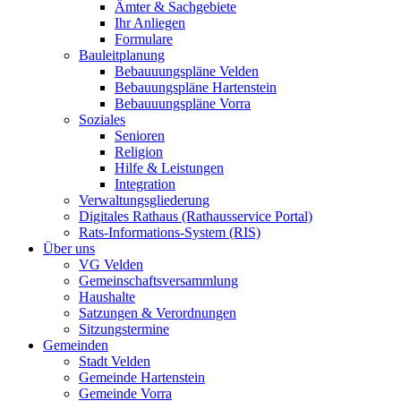
Ämter & Sachgebiete
Ihr Anliegen
Formulare
Bauleitplanung
Bebauuungspläne Velden
Bebauungspläne Hartenstein
Bebauuungspläne Vorra
Soziales
Senioren
Religion
Hilfe & Leistungen
Integration
Verwaltungsgliederung
Digitales Rathaus (Rathausservice Portal)
Rats-Informations-System (RIS)
Über uns
VG Velden
Gemeinschaftsversammlung
Haushalte
Satzungen & Verordnungen
Sitzungstermine
Gemeinden
Stadt Velden
Gemeinde Hartenstein
Gemeinde Vorra