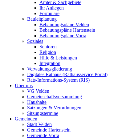
Ämter & Sachgebiete
Ihr Anliegen
Formulare
Bauleitplanung
Bebauuungspläne Velden
Bebauungspläne Hartenstein
Bebauuungspläne Vorra
Soziales
Senioren
Religion
Hilfe & Leistungen
Integration
Verwaltungsgliederung
Digitales Rathaus (Rathausservice Portal)
Rats-Informations-System (RIS)
Über uns
VG Velden
Gemeinschaftsversammlung
Haushalte
Satzungen & Verordnungen
Sitzungstermine
Gemeinden
Stadt Velden
Gemeinde Hartenstein
Gemeinde Vorra