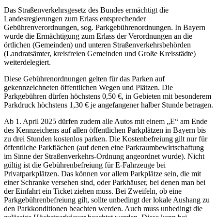
Das Straßenverkehrsgesetz des Bundes ermächtigt die
Landesregierungen zum Erlass entsprechender
Gebührenverordnungen, sog. Parkgebührenordnungen. In Bayern
wurde die Ermächtigung zum Erlass der Verordnungen an die
örtlichen (Gemeinden) und unteren Straßenverkehrsbehörden
(Landratsämter, kreisfreien Gemeinden und Große Kreisstädte)
weiterdelegiert.
Diese Gebührenordnungen gelten für das Parken auf
gekennzeichneten öffentlichen Wegen und Plätzen. Die
Parkgebühren dürfen höchstens 0,50 €, in Gebieten mit besonderem
Parkdruck höchstens 1,30 € je angefangener halber Stunde betragen.
Ab 1. April 2025 dürfen zudem alle Autos mit einem „E“ am Ende
des Kennzeichens auf allen öffentlichen Parkplätzen in Bayern bis
zu drei Stunden kostenlos parken. Die Kostenbefreiung gilt nur für
öffentliche Parkflächen (auf denen eine Parkraumbewirtschaftung
im Sinne der Straßenverkehrs-Ordnung angeordnet wurde). Nicht
gültig ist die Gebührenbefreiung für E-Fahrzeuge bei
Privatparkplätzen. Das können vor allem Parkplätze sein, die mit
einer Schranke versehen sind, oder Parkhäuser, bei denen man bei
der Einfahrt ein Ticket ziehen muss. Bei Zweifeln, ob eine
Parkgebührenbefreiung gilt, sollte unbedingt der lokale Aushang zu
den Parkkonditionen beachten werden. Auch muss unbedingt die