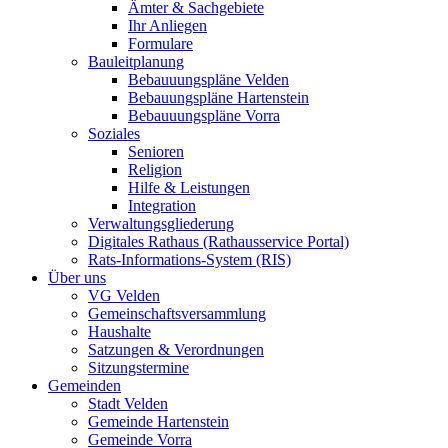
Ämter & Sachgebiete
Ihr Anliegen
Formulare
Bauleitplanung
Bebauuungspläne Velden
Bebauungspläne Hartenstein
Bebauuungspläne Vorra
Soziales
Senioren
Religion
Hilfe & Leistungen
Integration
Verwaltungsgliederung
Digitales Rathaus (Rathausservice Portal)
Rats-Informations-System (RIS)
Über uns
VG Velden
Gemeinschaftsversammlung
Haushalte
Satzungen & Verordnungen
Sitzungstermine
Gemeinden
Stadt Velden
Gemeinde Hartenstein
Gemeinde Vorra