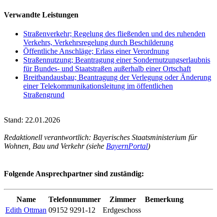
Verwandte Leistungen
Straßenverkehr; Regelung des fließenden und des ruhenden
Verkehrs, Verkehrsregelung durch Beschilderung
Öffentliche Anschläge; Erlass einer Verordnung
Straßennutzung; Beantragung einer Sondernutzungserlaubnis
für Bundes- und Staatstraßen außerhalb einer Ortschaft
Breitbandausbau; Beantragung der Verlegung oder Änderung
einer Telekommunikationsleitung im öffentlichen
Straßengrund
Stand: 22.01.2026
Redaktionell verantwortlich: Bayerisches Staatsministerium für
Wohnen, Bau und Verkehr (siehe
BayernPortal
)
Folgende Ansprechpartner sind zuständig:
Name
Telefonnummer
Zimmer
Bemerkung
Edith Ottman
09152 9291-12
Erdgeschoss