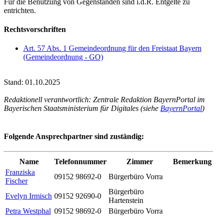
Für die Benutzung von Gegenständen sind i.d.R. Entgelte zu
entrichten.
Rechtsvorschriften
Art. 57 Abs. 1 Gemeindeordnung für den Freistaat Bayern
(Gemeindeordnung - GO)
Stand: 01.10.2025
Redaktionell verantwortlich: Zentrale Redaktion BayernPortal im
Bayerischen Staatsministerium für Digitales (siehe
BayernPortal
)
Folgende Ansprechpartner sind zuständig:
Name
Telefonnummer
Zimmer
Bemerkung
Franziska
09152 98692-0
Bürgerbüro Vorra
Fischer
Bürgerbüro
Evelyn Irmisch
09152 92690-0
Hartenstein
Petra Westphal
09152 98692-0
Bürgerbüro Vorra