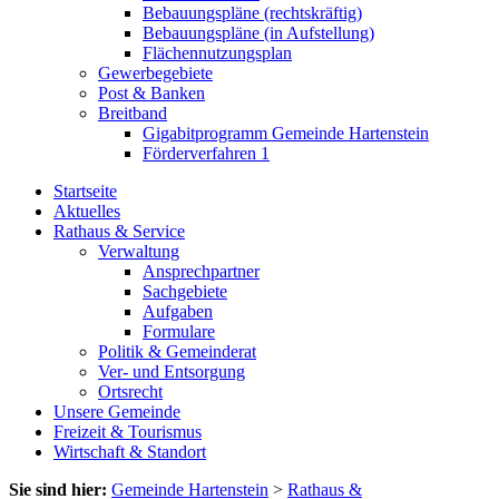
Bebauungspläne (rechtskräftig)
Bebauungspläne (in Aufstellung)
Flächennutzungsplan
Gewerbegebiete
Post & Banken
Breitband
Gigabitprogramm Gemeinde Hartenstein
Förderverfahren 1
Startseite
Aktuelles
Rathaus & Service
Verwaltung
Ansprechpartner
Sachgebiete
Aufgaben
Formulare
Politik & Gemeinderat
Ver- und Entsorgung
Ortsrecht
Unsere Gemeinde
Freizeit & Tourismus
Wirtschaft & Standort
Sie sind hier:
Gemeinde Hartenstein
>
Rathaus &