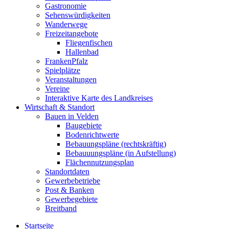
Gastronomie
Sehenswürdigkeiten
Wanderwege
Freizeitangebote
Fliegenfischen
Hallenbad
FrankenPfalz
Spielplätze
Veranstaltungen
Vereine
Interaktive Karte des Landkreises
Wirtschaft & Standort
Bauen in Velden
Baugebiete
Bodenrichtwerte
Bebauungspläne (rechtskräftig)
Bebauuungspläne (in Aufstellung)
Flächennutzungsplan
Standortdaten
Gewerbebetriebe
Post & Banken
Gewerbegebiete
Breitband
Startseite