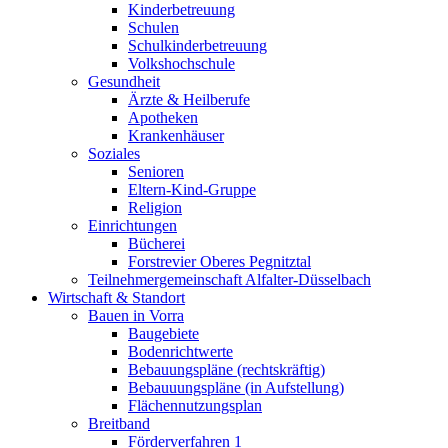
Kinderbetreuung
Schulen
Schulkinderbetreuung
Volkshochschule
Gesundheit
Ärzte & Heilberufe
Apotheken
Krankenhäuser
Soziales
Senioren
Eltern-Kind-Gruppe
Religion
Einrichtungen
Bücherei
Forstrevier Oberes Pegnitztal
Teilnehmergemeinschaft Alfalter-Düsselbach
Wirtschaft & Standort
Bauen in Vorra
Baugebiete
Bodenrichtwerte
Bebauungspläne (rechtskräftig)
Bebauuungspläne (in Aufstellung)
Flächennutzungsplan
Breitband
Förderverfahren 1