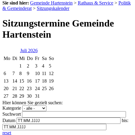
Sie sind hier:
Gemeinde Hartenstein
>
Rathaus & Service
>
Politik
& Gemeinderat
>
Sitzungskalender
Sitzungstermine Gemeinde
Hartenstein
Juli 2026
Mo
Di
Mi
Do
Fr
Sa
So
1
2
3
4
5
6
7
8
9
10
11
12
13
14
15
16
17
18
19
20
21
22
23
24
25
26
27
28
29
30
31
Hier können Sie gezielt suchen:
Kategorie
Suchwort
Datum
bis:
reset