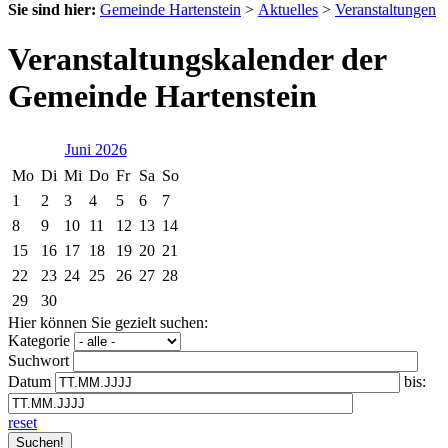
Sie sind hier:
Gemeinde Hartenstein
>
Aktuelles
>
Veranstaltungen
Veranstaltungskalender der
Gemeinde Hartenstein
Juni 2026
Mo
Di
Mi
Do
Fr
Sa
So
1
2
3
4
5
6
7
8
9
10
11
12
13
14
15
16
17
18
19
20
21
22
23
24
25
26
27
28
29
30
Hier können Sie gezielt suchen:
Kategorie
Suchwort
Datum
bis:
reset