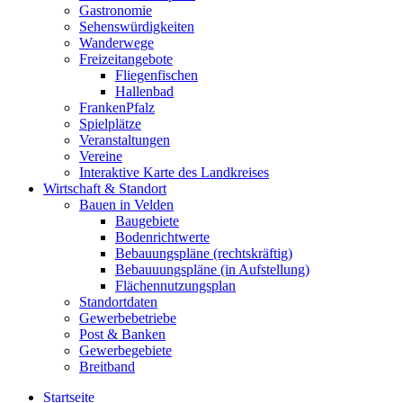
Gastronomie
Sehenswürdigkeiten
Wanderwege
Freizeitangebote
Fliegenfischen
Hallenbad
FrankenPfalz
Spielplätze
Veranstaltungen
Vereine
Interaktive Karte des Landkreises
Wirtschaft & Standort
Bauen in Velden
Baugebiete
Bodenrichtwerte
Bebauungspläne (rechtskräftig)
Bebauuungspläne (in Aufstellung)
Flächennutzungsplan
Standortdaten
Gewerbebetriebe
Post & Banken
Gewerbegebiete
Breitband
Startseite