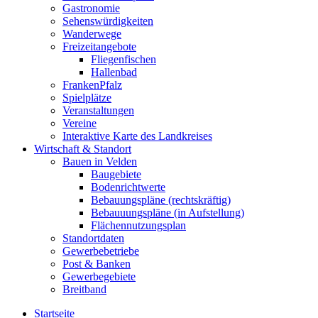
Gastronomie
Sehenswürdigkeiten
Wanderwege
Freizeitangebote
Fliegenfischen
Hallenbad
FrankenPfalz
Spielplätze
Veranstaltungen
Vereine
Interaktive Karte des Landkreises
Wirtschaft & Standort
Bauen in Velden
Baugebiete
Bodenrichtwerte
Bebauungspläne (rechtskräftig)
Bebauuungspläne (in Aufstellung)
Flächennutzungsplan
Standortdaten
Gewerbebetriebe
Post & Banken
Gewerbegebiete
Breitband
Startseite