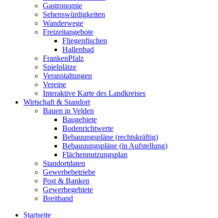
Gastronomie
Sehenswürdigkeiten
Wanderwege
Freizeitangebote
Fliegenfischen
Hallenbad
FrankenPfalz
Spielplätze
Veranstaltungen
Vereine
Interaktive Karte des Landkreises
Wirtschaft & Standort
Bauen in Velden
Baugebiete
Bodenrichtwerte
Bebauungspläne (rechtskräftig)
Bebauuungspläne (in Aufstellung)
Flächennutzungsplan
Standortdaten
Gewerbebetriebe
Post & Banken
Gewerbegebiete
Breitband
Startseite