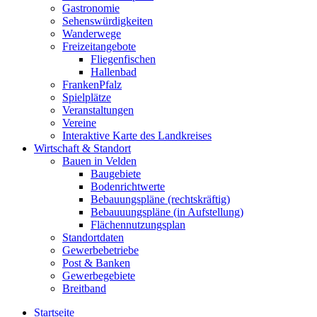
Gastronomie
Sehenswürdigkeiten
Wanderwege
Freizeitangebote
Fliegenfischen
Hallenbad
FrankenPfalz
Spielplätze
Veranstaltungen
Vereine
Interaktive Karte des Landkreises
Wirtschaft & Standort
Bauen in Velden
Baugebiete
Bodenrichtwerte
Bebauungspläne (rechtskräftig)
Bebauuungspläne (in Aufstellung)
Flächennutzungsplan
Standortdaten
Gewerbebetriebe
Post & Banken
Gewerbegebiete
Breitband
Startseite