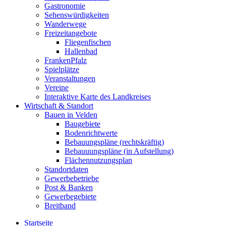
Gastronomie
Sehenswürdigkeiten
Wanderwege
Freizeitangebote
Fliegenfischen
Hallenbad
FrankenPfalz
Spielplätze
Veranstaltungen
Vereine
Interaktive Karte des Landkreises
Wirtschaft & Standort
Bauen in Velden
Baugebiete
Bodenrichtwerte
Bebauungspläne (rechtskräftig)
Bebauuungspläne (in Aufstellung)
Flächennutzungsplan
Standortdaten
Gewerbebetriebe
Post & Banken
Gewerbegebiete
Breitband
Startseite