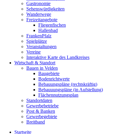
Gastronomie
Sehenswürdigkeiten
Wanderwege
Freizeitangebote
Fliegenfischen
Hallenbad
FrankenPfalz
Spielplätze
Veranstaltungen
Vereine
Interaktive Karte des Landkreises
Wirtschaft & Standort
Bauen in Velden
Baugebiete
Bodenrichtwerte
Bebauungspläne (rechtskräftig)
Bebauuungspläne (in Aufstellung)
Flächennutzungsplan
Standortdaten
Gewerbebetriebe
Post & Banken
Gewerbegebiete
Breitband
Startseite