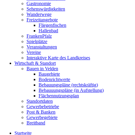
Gastronomie
Sehenswürdigkeiten
Wanderwege
Freizeitangebote
Fliegenfischen
Hallenbad
FrankenPfalz
Spielplätze
Veranstaltungen
Vereine
Interaktive Karte des Landkreises
Wirtschaft & Standort
Bauen in Velden
Baugebiete
Bodenrichtwerte
Bebauungspläne (rechtskräftig)
Bebauuungspläne (in Aufstellung)
Flächennutzungsplan
Standortdaten
Gewerbebetriebe
Post & Banken
Gewerbegebiete
Breitband
Startseite