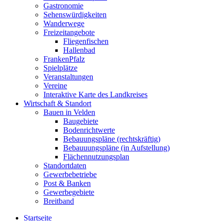
Gastronomie
Sehenswürdigkeiten
Wanderwege
Freizeitangebote
Fliegenfischen
Hallenbad
FrankenPfalz
Spielplätze
Veranstaltungen
Vereine
Interaktive Karte des Landkreises
Wirtschaft & Standort
Bauen in Velden
Baugebiete
Bodenrichtwerte
Bebauungspläne (rechtskräftig)
Bebauuungspläne (in Aufstellung)
Flächennutzungsplan
Standortdaten
Gewerbebetriebe
Post & Banken
Gewerbegebiete
Breitband
Startseite