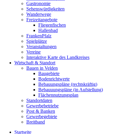
Gastronomie
Sehenswürdigkeiten
Wanderwege
Freizeitangebote
Fliegenfischen
Hallenbad
FrankenPfalz
Spielplätze
Veranstaltungen
Vereine
Interaktive Karte des Landkreises
Wirtschaft & Standort
Bauen in Velden
Baugebiete
Bodenrichtwerte
Bebauungspläne (rechtskräftig)
Bebauuungspläne (in Aufstellung)
Flächennutzungsplan
Standortdaten
Gewerbebetriebe
Post & Banken
Gewerbegebiete
Breitband
Startseite