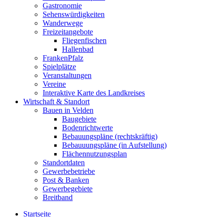
Gastronomie
Sehenswürdigkeiten
Wanderwege
Freizeitangebote
Fliegenfischen
Hallenbad
FrankenPfalz
Spielplätze
Veranstaltungen
Vereine
Interaktive Karte des Landkreises
Wirtschaft & Standort
Bauen in Velden
Baugebiete
Bodenrichtwerte
Bebauungspläne (rechtskräftig)
Bebauuungspläne (in Aufstellung)
Flächennutzungsplan
Standortdaten
Gewerbebetriebe
Post & Banken
Gewerbegebiete
Breitband
Startseite