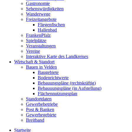
Gastronomie
Sehenswürdigkeiten
Wanderwege
Freizeitangebote
Fliegenfischen
Hallenbad
FrankenPfalz
Spielplätze
Veranstaltungen
Vereine
Interaktive Karte des Landkreises
Wirtschaft & Standort
Bauen in Velden
Baugebiete
Bodenrichtwerte
Bebauungspläne (rechtskräftig)
Bebauuungspläne (in Aufstellung)
Flächennutzungsplan
Standortdaten
Gewerbebetriebe
Post & Banken
Gewerbegebiete
Breitband
Startseite