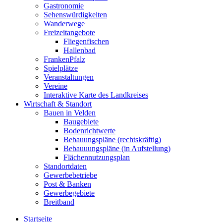
Gastronomie
Sehenswürdigkeiten
Wanderwege
Freizeitangebote
Fliegenfischen
Hallenbad
FrankenPfalz
Spielplätze
Veranstaltungen
Vereine
Interaktive Karte des Landkreises
Wirtschaft & Standort
Bauen in Velden
Baugebiete
Bodenrichtwerte
Bebauungspläne (rechtskräftig)
Bebauuungspläne (in Aufstellung)
Flächennutzungsplan
Standortdaten
Gewerbebetriebe
Post & Banken
Gewerbegebiete
Breitband
Startseite