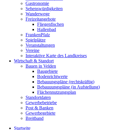
Gastronomie
Sehenswürdigkeiten
Wanderwege
Freizeitangebote
Fliegenfischen
Hallenbad
FrankenPfalz
Spielplätze
Veranstaltungen
Vereine
Interaktive Karte des Landkreises
Wirtschaft & Standort
Bauen in Velden
Baugebiete
Bodenrichtwerte
Bebauungspläne (rechtskräftig)
Bebauuungspläne (in Aufstellung)
Flächennutzungsplan
Standortdaten
Gewerbebetriebe
Post & Banken
Gewerbegebiete
Breitband
Startseite