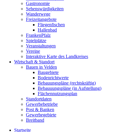
Gastronomie
Sehenswürdigkeiten
Wanderwege
Freizeitangebote
Fliegenfischen
Hallenbad
FrankenPfalz
Spielplätze
Veranstaltungen
Vereine
Interaktive Karte des Landkreises
Wirtschaft & Standort
Bauen in Velden
Baugebiete
Bodenrichtwerte
Bebauungspläne (rechtskräftig)
Bebauuungspläne (in Aufstellung)
Flächennutzungsplan
Standortdaten
Gewerbebetriebe
Post & Banken
Gewerbegebiete
Breitband
Startseite