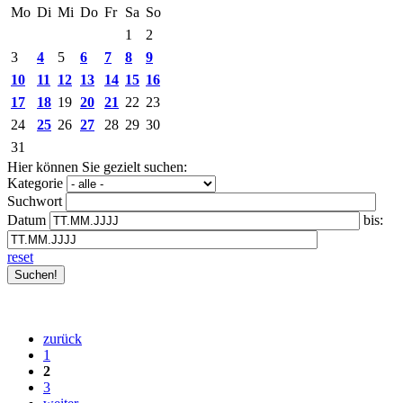
Mo
Di
Mi
Do
Fr
Sa
So
1
2
3
4
5
6
7
8
9
10
11
12
13
14
15
16
17
18
19
20
21
22
23
24
25
26
27
28
29
30
31
Hier können Sie gezielt suchen:
Kategorie
Suchwort
Datum
bis:
reset
zurück
1
2
3