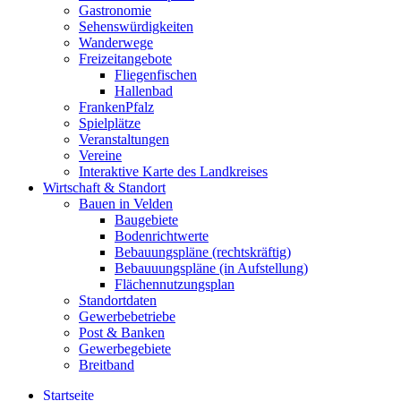
Gastronomie
Sehenswürdigkeiten
Wanderwege
Freizeitangebote
Fliegenfischen
Hallenbad
FrankenPfalz
Spielplätze
Veranstaltungen
Vereine
Interaktive Karte des Landkreises
Wirtschaft & Standort
Bauen in Velden
Baugebiete
Bodenrichtwerte
Bebauungspläne (rechtskräftig)
Bebauuungspläne (in Aufstellung)
Flächennutzungsplan
Standortdaten
Gewerbebetriebe
Post & Banken
Gewerbegebiete
Breitband
Startseite