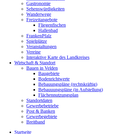
Gastronomie
Sehenswürdigkeiten
Wanderwege
Freizeitangebote
Fliegenfischen
Hallenbad
FrankenPfalz
Spielplätze
Veranstaltungen
Vereine
Interaktive Karte des Landkreises
Wirtschaft & Standort
Bauen in Velden
Baugebiete
Bodenrichtwerte
Bebauungspläne (rechtskräftig)
Bebauuungspläne (in Aufstellung)
Flächennutzungsplan
Standortdaten
Gewerbebetriebe
Post & Banken
Gewerbegebiete
Breitband
Startseite