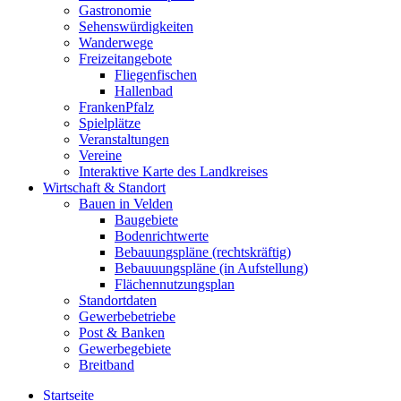
Gastronomie
Sehenswürdigkeiten
Wanderwege
Freizeitangebote
Fliegenfischen
Hallenbad
FrankenPfalz
Spielplätze
Veranstaltungen
Vereine
Interaktive Karte des Landkreises
Wirtschaft & Standort
Bauen in Velden
Baugebiete
Bodenrichtwerte
Bebauungspläne (rechtskräftig)
Bebauuungspläne (in Aufstellung)
Flächennutzungsplan
Standortdaten
Gewerbebetriebe
Post & Banken
Gewerbegebiete
Breitband
Startseite