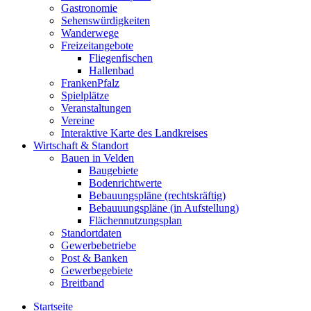
Gastronomie
Sehenswürdigkeiten
Wanderwege
Freizeitangebote
Fliegenfischen
Hallenbad
FrankenPfalz
Spielplätze
Veranstaltungen
Vereine
Interaktive Karte des Landkreises
Wirtschaft & Standort
Bauen in Velden
Baugebiete
Bodenrichtwerte
Bebauungspläne (rechtskräftig)
Bebauuungspläne (in Aufstellung)
Flächennutzungsplan
Standortdaten
Gewerbebetriebe
Post & Banken
Gewerbegebiete
Breitband
Startseite