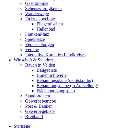
Gastronomie
Sehenswürdigkeiten
Wanderwege
Freizeitangebote
Fliegenfischen
Hallenbad
FrankenPfalz
Spielplätze
Veranstaltungen
Vereine
Interaktive Karte des Landkreises
Wirtschaft & Standort
Bauen in Velden
Baugebiete
Bodenrichtwerte
Bebauungspläne (rechtskräftig)
Bebauuungspläne (in Aufstellung)
Flächennutzungsplan
Standortdaten
Gewerbebetriebe
Post & Banken
Gewerbegebiete
Breitband
Startseite