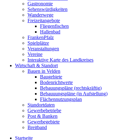
Gastronomie
Sehenswürdigkeiten
Wanderwege
Freizeitangebote
Fliegenfischen
Hallenbad
FrankenPfalz
Spielplätze
Veranstaltungen
Vereine
Interaktive Karte des Landkreises
Wirtschaft & Standort
Bauen in Velden
Baugebiete
Bodenrichtwerte
Bebauungspläne (rechtskräftig)
Bebauuungspläne (in Aufstellung)
Flächennutzungsplan
Standortdaten
Gewerbebetriebe
Post & Banken
Gewerbegebiete
Breitband
Startseite