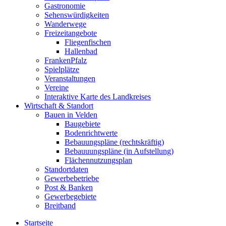
Gastronomie
Sehenswürdigkeiten
Wanderwege
Freizeitangebote
Fliegenfischen
Hallenbad
FrankenPfalz
Spielplätze
Veranstaltungen
Vereine
Interaktive Karte des Landkreises
Wirtschaft & Standort
Bauen in Velden
Baugebiete
Bodenrichtwerte
Bebauungspläne (rechtskräftig)
Bebauuungspläne (in Aufstellung)
Flächennutzungsplan
Standortdaten
Gewerbebetriebe
Post & Banken
Gewerbegebiete
Breitband
Startseite