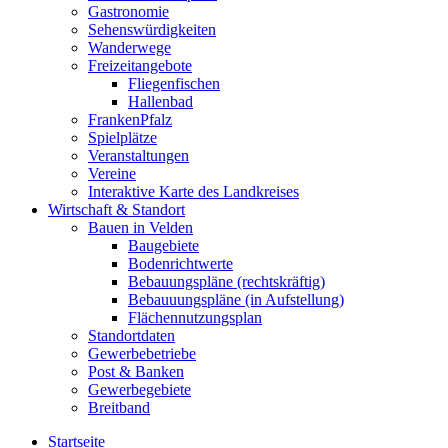
Gastronomie
Sehenswürdigkeiten
Wanderwege
Freizeitangebote
Fliegenfischen
Hallenbad
FrankenPfalz
Spielplätze
Veranstaltungen
Vereine
Interaktive Karte des Landkreises
Wirtschaft & Standort
Bauen in Velden
Baugebiete
Bodenrichtwerte
Bebauungspläne (rechtskräftig)
Bebauuungspläne (in Aufstellung)
Flächennutzungsplan
Standortdaten
Gewerbebetriebe
Post & Banken
Gewerbegebiete
Breitband
Startseite