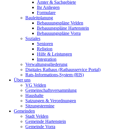
Ämter & Sachgebiete
Ihr Anliegen
Formulare
Bauleitplanung
Bebauuungspläne Velden
Bebauungspläne Hartenstein
Bebauuungspläne Vorra
Soziales
Senioren
Religion
Hilfe & Leistungen
Integration
Verwaltungsgliederung
Digitales Rathaus (Rathausservice Portal)
Rats-Informations-System (RIS)
Über uns
VG Velden
Gemeinschaftsversammlung
Haushalte
Satzungen & Verordnungen
Sitzungstermine
Gemeinden
Stadt Velden
Gemeinde Hartenstein
Gemeinde Vorra