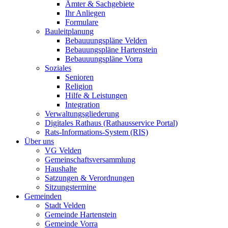
Ämter & Sachgebiete
Ihr Anliegen
Formulare
Bauleitplanung
Bebauuungspläne Velden
Bebauungspläne Hartenstein
Bebauuungspläne Vorra
Soziales
Senioren
Religion
Hilfe & Leistungen
Integration
Verwaltungsgliederung
Digitales Rathaus (Rathausservice Portal)
Rats-Informations-System (RIS)
Über uns
VG Velden
Gemeinschaftsversammlung
Haushalte
Satzungen & Verordnungen
Sitzungstermine
Gemeinden
Stadt Velden
Gemeinde Hartenstein
Gemeinde Vorra