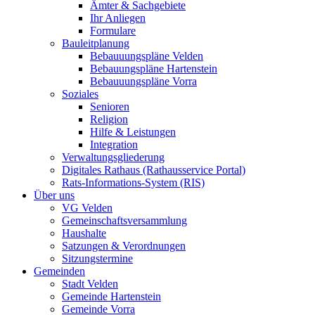
Ämter & Sachgebiete
Ihr Anliegen
Formulare
Bauleitplanung
Bebauuungspläne Velden
Bebauungspläne Hartenstein
Bebauuungspläne Vorra
Soziales
Senioren
Religion
Hilfe & Leistungen
Integration
Verwaltungsgliederung
Digitales Rathaus (Rathausservice Portal)
Rats-Informations-System (RIS)
Über uns
VG Velden
Gemeinschaftsversammlung
Haushalte
Satzungen & Verordnungen
Sitzungstermine
Gemeinden
Stadt Velden
Gemeinde Hartenstein
Gemeinde Vorra