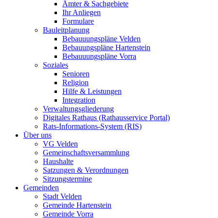
Ämter & Sachgebiete
Ihr Anliegen
Formulare
Bauleitplanung
Bebauuungspläne Velden
Bebauungspläne Hartenstein
Bebauuungspläne Vorra
Soziales
Senioren
Religion
Hilfe & Leistungen
Integration
Verwaltungsgliederung
Digitales Rathaus (Rathausservice Portal)
Rats-Informations-System (RIS)
Über uns
VG Velden
Gemeinschaftsversammlung
Haushalte
Satzungen & Verordnungen
Sitzungstermine
Gemeinden
Stadt Velden
Gemeinde Hartenstein
Gemeinde Vorra