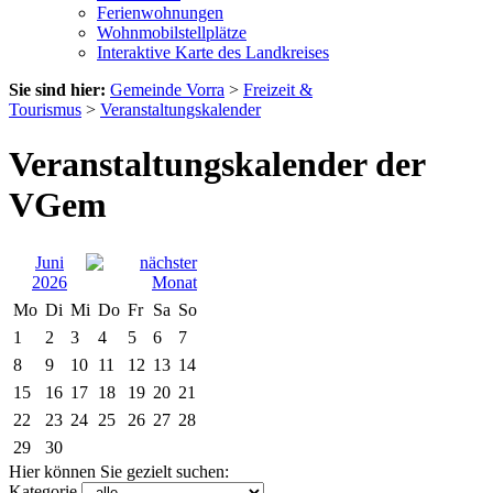
Ferienwohnungen
Wohnmobilstellplätze
Interaktive Karte des Landkreises
Sie sind hier:
Gemeinde Vorra
>
Freizeit &
Tourismus
>
Veranstaltungskalender
Veranstaltungskalender der
VGem
Juni
2026
Mo
Di
Mi
Do
Fr
Sa
So
1
2
3
4
5
6
7
8
9
10
11
12
13
14
15
16
17
18
19
20
21
22
23
24
25
26
27
28
29
30
Hier können Sie gezielt suchen:
Kategorie