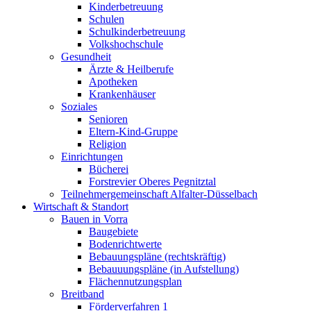
Kinderbetreuung
Schulen
Schulkinderbetreuung
Volkshochschule
Gesundheit
Ärzte & Heilberufe
Apotheken
Krankenhäuser
Soziales
Senioren
Eltern-Kind-Gruppe
Religion
Einrichtungen
Bücherei
Forstrevier Oberes Pegnitztal
Teilnehmergemeinschaft Alfalter-Düsselbach
Wirtschaft & Standort
Bauen in Vorra
Baugebiete
Bodenrichtwerte
Bebauungspläne (rechtskräftig)
Bebauuungspläne (in Aufstellung)
Flächennutzungsplan
Breitband
Förderverfahren 1