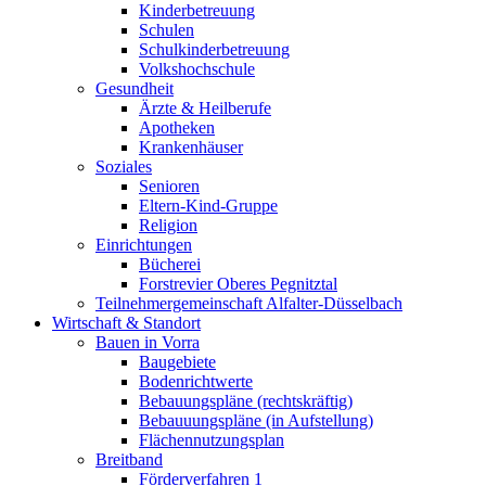
Kinderbetreuung
Schulen
Schulkinderbetreuung
Volkshochschule
Gesundheit
Ärzte & Heilberufe
Apotheken
Krankenhäuser
Soziales
Senioren
Eltern-Kind-Gruppe
Religion
Einrichtungen
Bücherei
Forstrevier Oberes Pegnitztal
Teilnehmergemeinschaft Alfalter-Düsselbach
Wirtschaft & Standort
Bauen in Vorra
Baugebiete
Bodenrichtwerte
Bebauungspläne (rechtskräftig)
Bebauuungspläne (in Aufstellung)
Flächennutzungsplan
Breitband
Förderverfahren 1