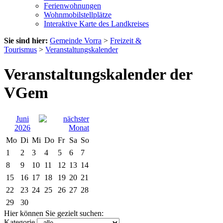
Ferienwohnungen
Wohnmobilstellplätze
Interaktive Karte des Landkreises
Sie sind hier:
Gemeinde Vorra
>
Freizeit &
Tourismus
>
Veranstaltungskalender
Veranstaltungskalender der
VGem
Juni
2026
Mo
Di
Mi
Do
Fr
Sa
So
1
2
3
4
5
6
7
8
9
10
11
12
13
14
15
16
17
18
19
20
21
22
23
24
25
26
27
28
29
30
Hier können Sie gezielt suchen:
Kategorie