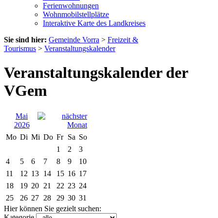
Ferienwohnungen
Wohnmobilstellplätze
Interaktive Karte des Landkreises
Sie sind hier:
Gemeinde Vorra
>
Freizeit &
Tourismus
>
Veranstaltungskalender
Veranstaltungskalender der
VGem
Mai
2026
Mo
Di
Mi
Do
Fr
Sa
So
1
2
3
4
5
6
7
8
9
10
11
12
13
14
15
16
17
18
19
20
21
22
23
24
25
26
27
28
29
30
31
Hier können Sie gezielt suchen:
Kategorie