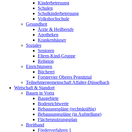
Kinderbetreuung
Schulen
Schulkinderbetreuung
Volkshochschule
Gesundheit
Ärzte & Heilberufe
Apotheken
Krankenhäuser
Soziales
Senioren
Eltern-Kind-Gruppe
Religion
Einrichtungen
Bücherei
Forstrevier Oberes Pegnitztal
Teilnehmergemeinschaft Alfalter-Düsselbach
Wirtschaft & Standort
Bauen in Vorra
Baugebiete
Bodenrichtwerte
Bebauungspläne (rechtskräftig)
Bebauuungspläne (in Aufstellung)
Flächennutzungsplan
Breitband
Förderverfahren 1