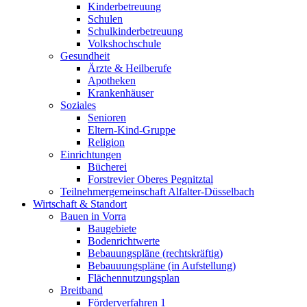
Kinderbetreuung
Schulen
Schulkinderbetreuung
Volkshochschule
Gesundheit
Ärzte & Heilberufe
Apotheken
Krankenhäuser
Soziales
Senioren
Eltern-Kind-Gruppe
Religion
Einrichtungen
Bücherei
Forstrevier Oberes Pegnitztal
Teilnehmergemeinschaft Alfalter-Düsselbach
Wirtschaft & Standort
Bauen in Vorra
Baugebiete
Bodenrichtwerte
Bebauungspläne (rechtskräftig)
Bebauuungspläne (in Aufstellung)
Flächennutzungsplan
Breitband
Förderverfahren 1