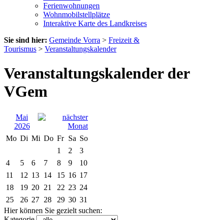
Ferienwohnungen
Wohnmobilstellplätze
Interaktive Karte des Landkreises
Sie sind hier:
Gemeinde Vorra
>
Freizeit &
Tourismus
>
Veranstaltungskalender
Veranstaltungskalender der
VGem
Mai
2026
Mo
Di
Mi
Do
Fr
Sa
So
1
2
3
4
5
6
7
8
9
10
11
12
13
14
15
16
17
18
19
20
21
22
23
24
25
26
27
28
29
30
31
Hier können Sie gezielt suchen:
Kategorie