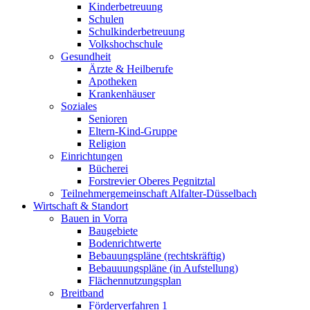
Kinderbetreuung
Schulen
Schulkinderbetreuung
Volkshochschule
Gesundheit
Ärzte & Heilberufe
Apotheken
Krankenhäuser
Soziales
Senioren
Eltern-Kind-Gruppe
Religion
Einrichtungen
Bücherei
Forstrevier Oberes Pegnitztal
Teilnehmergemeinschaft Alfalter-Düsselbach
Wirtschaft & Standort
Bauen in Vorra
Baugebiete
Bodenrichtwerte
Bebauungspläne (rechtskräftig)
Bebauuungspläne (in Aufstellung)
Flächennutzungsplan
Breitband
Förderverfahren 1