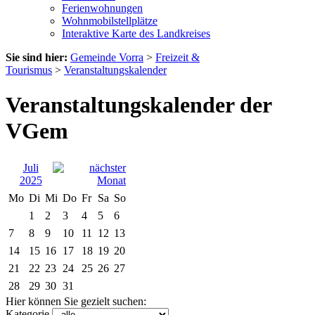
Ferienwohnungen
Wohnmobilstellplätze
Interaktive Karte des Landkreises
Sie sind hier:
Gemeinde Vorra
>
Freizeit &
Tourismus
>
Veranstaltungskalender
Veranstaltungskalender der
VGem
Juli
2025
Mo
Di
Mi
Do
Fr
Sa
So
1
2
3
4
5
6
7
8
9
10
11
12
13
14
15
16
17
18
19
20
21
22
23
24
25
26
27
28
29
30
31
Hier können Sie gezielt suchen:
Kategorie