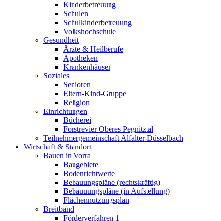
Kinderbetreuung
Schulen
Schulkinderbetreuung
Volkshochschule
Gesundheit
Ärzte & Heilberufe
Apotheken
Krankenhäuser
Soziales
Senioren
Eltern-Kind-Gruppe
Religion
Einrichtungen
Bücherei
Forstrevier Oberes Pegnitztal
Teilnehmergemeinschaft Alfalter-Düsselbach
Wirtschaft & Standort
Bauen in Vorra
Baugebiete
Bodenrichtwerte
Bebauungspläne (rechtskräftig)
Bebauuungspläne (in Aufstellung)
Flächennutzungsplan
Breitband
Förderverfahren 1