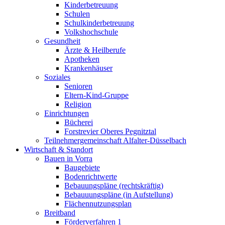
Kinderbetreuung
Schulen
Schulkinderbetreuung
Volkshochschule
Gesundheit
Ärzte & Heilberufe
Apotheken
Krankenhäuser
Soziales
Senioren
Eltern-Kind-Gruppe
Religion
Einrichtungen
Bücherei
Forstrevier Oberes Pegnitztal
Teilnehmergemeinschaft Alfalter-Düsselbach
Wirtschaft & Standort
Bauen in Vorra
Baugebiete
Bodenrichtwerte
Bebauungspläne (rechtskräftig)
Bebauuungspläne (in Aufstellung)
Flächennutzungsplan
Breitband
Förderverfahren 1