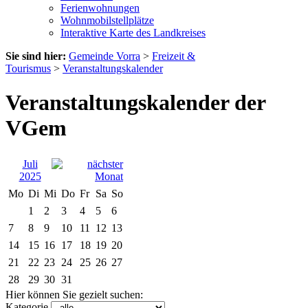
Ferienwohnungen
Wohnmobilstellplätze
Interaktive Karte des Landkreises
Sie sind hier:
Gemeinde Vorra
>
Freizeit &
Tourismus
>
Veranstaltungskalender
Veranstaltungskalender der
VGem
Juli
2025
Mo
Di
Mi
Do
Fr
Sa
So
1
2
3
4
5
6
7
8
9
10
11
12
13
14
15
16
17
18
19
20
21
22
23
24
25
26
27
28
29
30
31
Hier können Sie gezielt suchen:
Kategorie