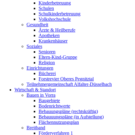
Kinderbetreuung
Schulen
Schulkinderbetreuung
Volkshochschule
Gesundheit
Ärzte & Heilberufe
Apotheken
Krankenhäuser
Soziales
Senioren
Eltern-Kind-Gruppe
Religion
Einrichtungen
Bücherei
Forstrevier Oberes Pegnitztal
Teilnehmergemeinschaft Alfalter-Düsselbach
Wirtschaft & Standort
Bauen in Vorra
Baugebiete
Bodenrichtwerte
Bebauungspläne (rechtskräftig)
Bebauuungspläne (in Aufstellung)
Flächennutzungsplan
Breitband
Förderverfahren 1