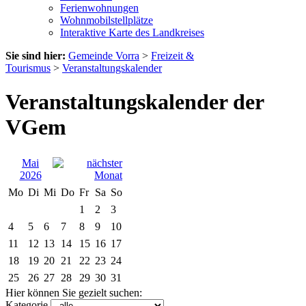
Ferienwohnungen
Wohnmobilstellplätze
Interaktive Karte des Landkreises
Sie sind hier:
Gemeinde Vorra
>
Freizeit &
Tourismus
>
Veranstaltungskalender
Veranstaltungskalender der
VGem
Mai
2026
Mo
Di
Mi
Do
Fr
Sa
So
1
2
3
4
5
6
7
8
9
10
11
12
13
14
15
16
17
18
19
20
21
22
23
24
25
26
27
28
29
30
31
Hier können Sie gezielt suchen:
Kategorie