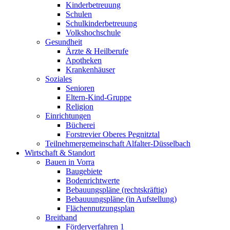
Kinderbetreuung
Schulen
Schulkinderbetreuung
Volkshochschule
Gesundheit
Ärzte & Heilberufe
Apotheken
Krankenhäuser
Soziales
Senioren
Eltern-Kind-Gruppe
Religion
Einrichtungen
Bücherei
Forstrevier Oberes Pegnitztal
Teilnehmergemeinschaft Alfalter-Düsselbach
Wirtschaft & Standort
Bauen in Vorra
Baugebiete
Bodenrichtwerte
Bebauungspläne (rechtskräftig)
Bebauuungspläne (in Aufstellung)
Flächennutzungsplan
Breitband
Förderverfahren 1