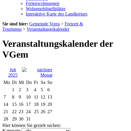
Ferienwohnungen
Wohnmobilstellplätze
Interaktive Karte des Landkreises
Sie sind hier:
Gemeinde Vorra
>
Freizeit &
Tourismus
>
Veranstaltungskalender
Veranstaltungskalender der
VGem
Juli
2025
Mo
Di
Mi
Do
Fr
Sa
So
1
2
3
4
5
6
7
8
9
10
11
12
13
14
15
16
17
18
19
20
21
22
23
24
25
26
27
28
29
30
31
Hier können Sie gezielt suchen:
Kategorie