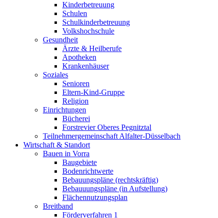
Kinderbetreuung
Schulen
Schulkinderbetreuung
Volkshochschule
Gesundheit
Ärzte & Heilberufe
Apotheken
Krankenhäuser
Soziales
Senioren
Eltern-Kind-Gruppe
Religion
Einrichtungen
Bücherei
Forstrevier Oberes Pegnitztal
Teilnehmergemeinschaft Alfalter-Düsselbach
Wirtschaft & Standort
Bauen in Vorra
Baugebiete
Bodenrichtwerte
Bebauungspläne (rechtskräftig)
Bebauuungspläne (in Aufstellung)
Flächennutzungsplan
Breitband
Förderverfahren 1