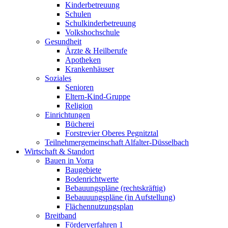
Kinderbetreuung
Schulen
Schulkinderbetreuung
Volkshochschule
Gesundheit
Ärzte & Heilberufe
Apotheken
Krankenhäuser
Soziales
Senioren
Eltern-Kind-Gruppe
Religion
Einrichtungen
Bücherei
Forstrevier Oberes Pegnitztal
Teilnehmergemeinschaft Alfalter-Düsselbach
Wirtschaft & Standort
Bauen in Vorra
Baugebiete
Bodenrichtwerte
Bebauungspläne (rechtskräftig)
Bebauuungspläne (in Aufstellung)
Flächennutzungsplan
Breitband
Förderverfahren 1