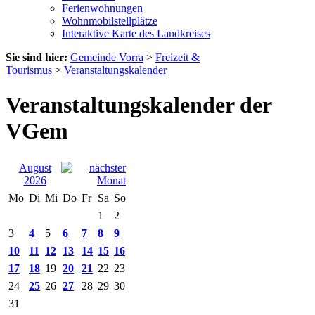
Ferienwohnungen
Wohnmobilstellplätze
Interaktive Karte des Landkreises
Sie sind hier:
Gemeinde Vorra
>
Freizeit &
Tourismus
>
Veranstaltungskalender
Veranstaltungskalender der
VGem
August
2026
Mo
Di
Mi
Do
Fr
Sa
So
1
2
3
4
5
6
7
8
9
10
11
12
13
14
15
16
17
18
19
20
21
22
23
24
25
26
27
28
29
30
31