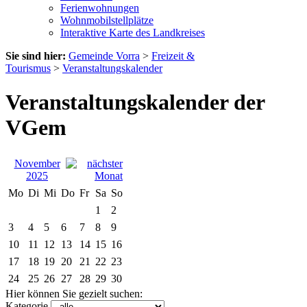
Ferienwohnungen
Wohnmobilstellplätze
Interaktive Karte des Landkreises
Sie sind hier:
Gemeinde Vorra
>
Freizeit &
Tourismus
>
Veranstaltungskalender
Veranstaltungskalender der
VGem
November
2025
Mo
Di
Mi
Do
Fr
Sa
So
1
2
3
4
5
6
7
8
9
10
11
12
13
14
15
16
17
18
19
20
21
22
23
24
25
26
27
28
29
30
Hier können Sie gezielt suchen:
Kategorie