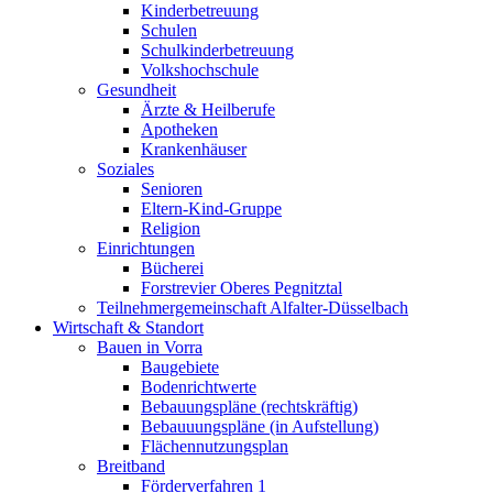
Kinderbetreuung
Schulen
Schulkinderbetreuung
Volkshochschule
Gesundheit
Ärzte & Heilberufe
Apotheken
Krankenhäuser
Soziales
Senioren
Eltern-Kind-Gruppe
Religion
Einrichtungen
Bücherei
Forstrevier Oberes Pegnitztal
Teilnehmergemeinschaft Alfalter-Düsselbach
Wirtschaft & Standort
Bauen in Vorra
Baugebiete
Bodenrichtwerte
Bebauungspläne (rechtskräftig)
Bebauuungspläne (in Aufstellung)
Flächennutzungsplan
Breitband
Förderverfahren 1