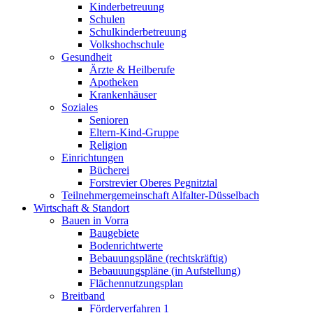
Kinderbetreuung
Schulen
Schulkinderbetreuung
Volkshochschule
Gesundheit
Ärzte & Heilberufe
Apotheken
Krankenhäuser
Soziales
Senioren
Eltern-Kind-Gruppe
Religion
Einrichtungen
Bücherei
Forstrevier Oberes Pegnitztal
Teilnehmergemeinschaft Alfalter-Düsselbach
Wirtschaft & Standort
Bauen in Vorra
Baugebiete
Bodenrichtwerte
Bebauungspläne (rechtskräftig)
Bebauuungspläne (in Aufstellung)
Flächennutzungsplan
Breitband
Förderverfahren 1