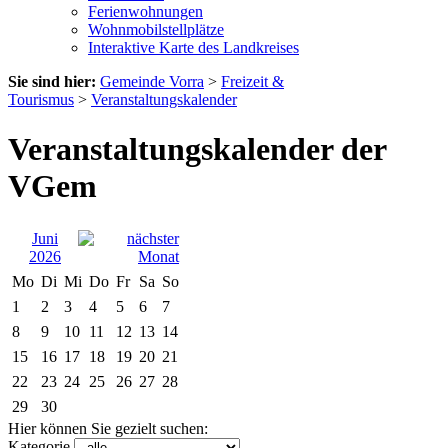
Ferienwohnungen
Wohnmobilstellplätze
Interaktive Karte des Landkreises
Sie sind hier:
Gemeinde Vorra
>
Freizeit &
Tourismus
>
Veranstaltungskalender
Veranstaltungskalender der
VGem
Juni
2026
Mo
Di
Mi
Do
Fr
Sa
So
1
2
3
4
5
6
7
8
9
10
11
12
13
14
15
16
17
18
19
20
21
22
23
24
25
26
27
28
29
30
Hier können Sie gezielt suchen:
Kategorie